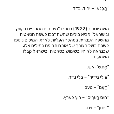
“תָכְנֹא” – יחיד, בדד.
משה יוספוב (1922) בספרו “היהודים ההרריים בקווקז
ובישראל” מביא מילים שהשתרבבו לשפה הטאטית
מהשפה העברית במהלך העליות לארץ. המילים נוספו
לשפה בשל הצורך של אותה תקופה במילים אלו,
שכנראה לא היו בשימוש בטאטית ובישראל קבלו
משמעות.
“אָתַש”-אש.
“בִּילִי נִידִיר” – בלי נדר.
“דָעַם” – טעם.
“חוּס לָארִיס” – חוץ לארץ.
“זִיתוּן” – זית.