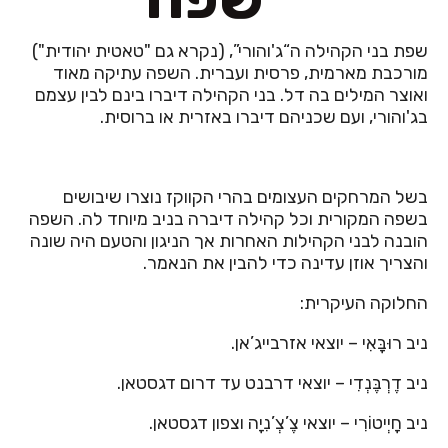
שפת בני הקהילה ה“ג'והורי”, (נקרא גם "טאטית יהודית")
מורכבת מארמית, פרסית ועברית. השפה עתיקה מאוד
ואוצר המילים בה דל. בני הקהילה דיברו בינם לבין עצמם
בג'והורי, ועם שכניהם דיברו באזרית או ברוסית.
בשל המרחקים העצומים בהרי הקווקז נוצרו שיבושים
בשפה המקורית וכל קהילה דיברה בניב מיוחד לה. השפה
הובנה לבני הקהילות האחרות אך הניגון והטעם היה שונה
והצריך אוזן עדינה כדי להבין את הנאמר.
החלוקה העיקרית:
ניב רוּבָּאִי – יוצאי אזרבייג’אן.
ניב דֶרְבֶּנְדִי – יוצאי דרבנט עד דרום דגסטאן.
ניב חָיְיטוֹרִי – יוצאי צֶ’צְ’נִיָה וצפון דגסטאן.