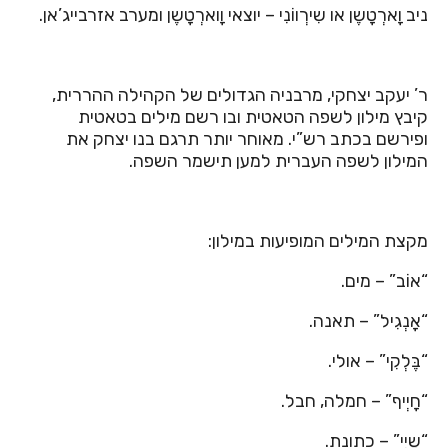
ניב וָארְטָשֶן או שִירְווֹנִי – יוצאי וָוארְטָשֶן ומערב אזרבייג’אן.
ר’ יעקב יצחקי, מרבניה הגדולים של הקהילה ההררית,
קיבץ מילון לשפה הטאטית ובו רשם מילים בטאטית
ופירשם בכתב רש”י. מאוחר יותר תרגם בנו יצחק את
המילון לשפה העברית למען תישמר השפה.
מקצת המילים המופיעות במילון:
“אוֹב” – מים.
“אָנְגִיל” – תאנה.
“בֶּלְקִי” – אולי.
“חָיְיף” – חמלה, חבל.
“שָיִי” – כתונת.