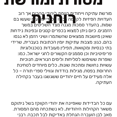
רוחנית
מורשת עתיקה וייחודית קיימת ליהודי ההרים אך רוב
העדויות הפיזיות לקיומה נבזזו על ידי פורעים שעשו בם
שמות, בהעדר סמכות מגנה מצד השליטים במשך
הזמנים. כיום ניתן למצוא בכפרים קטנים ובפינות נידחות
שאינן מיושבות ממצאים שהשתמרו ושיני הזמן לא נגסו
בהם, כגון: מצבות עתיקות יומין הכתובות בעברית, שרידי
בתי כנסיות ומקוואות, תפילין מעובדות בטכנולוגיות
פרימיטיביות וכן סממנים הקשורים לחגי ישראל, כמו:
שופרות ששימשו לסליחות ולימים הנוראים, חנוכיות
עשויות נחושת ומתכות שונות, כלים מיוחדים לטחינת
החרוסת בפסח, מגילות בודדות וגווילי ספרי תורה – כל
אלה מעידים על חיים יהודיים ששגשגו בעבר בקהילה
העתיקה.
עם כל הבדידות שאפיינה את יהודי הקווקז בשל ניתוקם
משאר הקהילות היהודיות, לא נשתכחה מהם המסורת.
מאב לבן הועברה הגחלת באדיקות לבל תכבה. רבני