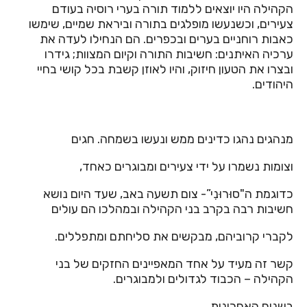
הקהילה היו יוצאים ללמוד תורה בערי רוסיה בעודם
צעירים, וכשנעשו מופלגים בתורה וביראת שמיים, שימשו
כאבות רוחניים בערים ובכפרים. הם הנחילו לעדה את
ערכיה האיתנים: חשיבות התורה וקיום המצוות; גידרו
ובצרו את הטעון חיזוק, והיו לאוזן קשבת בכל קושי בחיי
היהודים.
מנהגים נהגו כדינים ממש ונעשו בשמחה. חגים
וצומות נשמרו על ידי צעירים ומבוגרים כאחד,
כדוגמת ה"סוּרוּנִי”- צום תשעה באב, שעד היום נושא
חשיבות רבה בקרב בני הקהילה ובמהלכו הם עולים
לקברי קרוביהם, מבקשים את סליחתם ומתפללים.
קשר זה מעיד על אחד המאפיינים החזקים של בני
הקהילה – הכבוד לגדולים ולמבוגרים.
בשנים האחרונות,